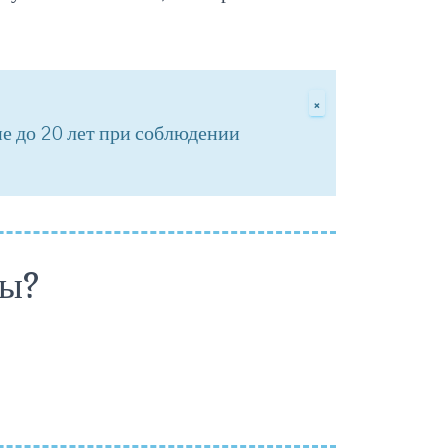
×
ие до 20 лет при соблюдении
ны?