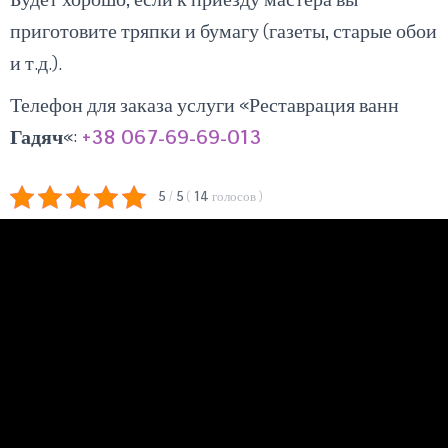
приготовите тряпки и бумагу (газеты, старые обои
и т.д.).
Телефон для заказа услуги «Реставрация ванн
Гадяч
«:
+38 067-69-69-013
5
/
5
(
14
голосов
)