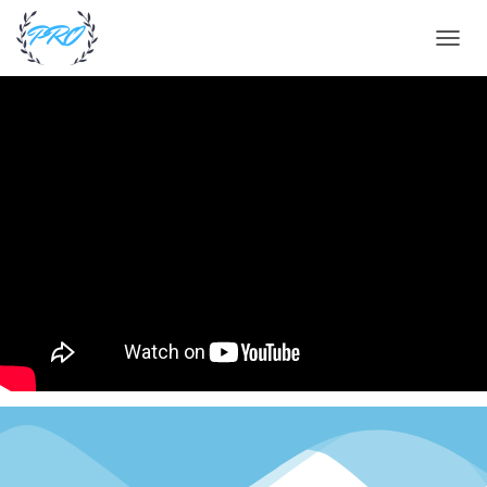
П
Е
Р
Е
К
Л
Ю
Ч
И
Т
Ь
Н
А
В
И
Г
А
Ц
И
Ю