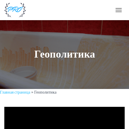
П
Е
Р
Е
К
Л
Ю
Геополитика
Ч
И
Т
Ь
Н
А
В
И
Главная страница
»
Геополитика
Г
А
Ц
И
Ю